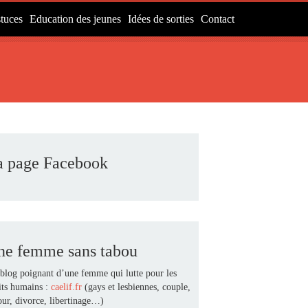
tuces
Education des jeunes
Idées de sorties
Contact
a page Facebook
ne femme sans tabou
blog poignant d’une femme qui lutte pour les
its humains :
caelif.fr
(gays et lesbiennes, couple,
ur, divorce, libertinage…)