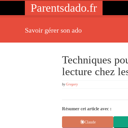
Parentsdado.fr
Savoir gérer son ado
Techniques pou
lecture chez le
by
Gregory
Résumer cet article avec :
Claude