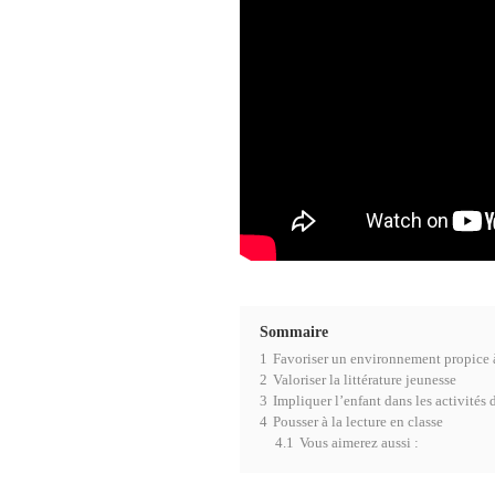
Sommaire
1
Favoriser un environnement propice à
2
Valoriser la littérature jeunesse
3
Impliquer l’enfant dans les activités 
4
Pousser à la lecture en classe
4.1
Vous aimerez aussi :