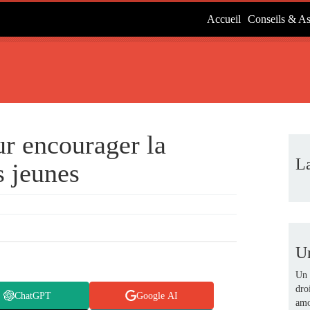
Accueil
Conseils & As
r encourager la
L
s jeunes
U
Un 
dro
ChatGPT
Google AI
amo