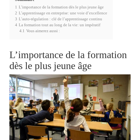
1
L’importance de la formation dès le plus jeune âge
2
L’apprentissage en entreprise: une voie d’excellence
3
L’auto-régulation : clé de l’apprentissage continu
4
La formation tout au long de la vie: un impératif
4.1
Vous aimerez aussi :
L’importance de la formation
dès le plus jeune âge