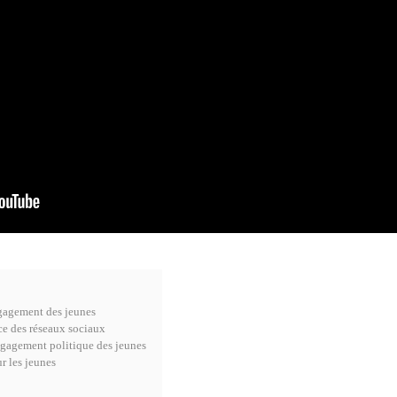
ngagement des jeunes
nce des réseaux sociaux
engagement politique des jeunes
r les jeunes