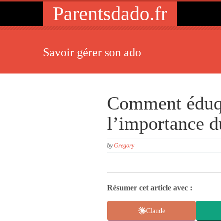
Parentsdado.fr
Savoir gérer son ado
Comment éduqu
l’importance d
by
Gregory
Résumer cet article avec :
Claude