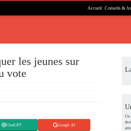
Accueil
Conseils & As
er les jeunes sur
L
u vote
U
Un 
dro
ChatGPT
Google AI
amo