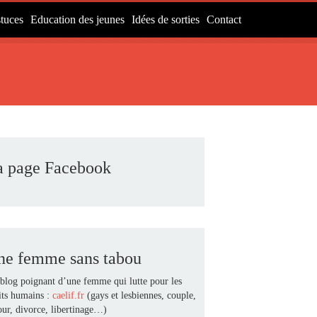
tuces
Education des jeunes
Idées de sorties
Contact
a page Facebook
ne femme sans tabou
blog poignant d’une femme qui lutte pour les
its humains :
caelif.fr
(gays et lesbiennes, couple,
ur, divorce, libertinage…)