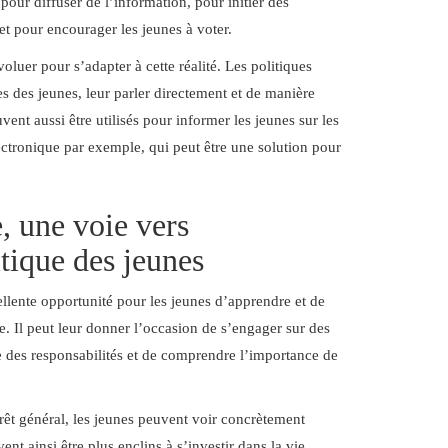
pour diffuser de l’information, pour initier des
 et pour encourager les jeunes à voter.
luer pour s’adapter à cette réalité. Les politiques
s des jeunes, leur parler directement et de manière
ent aussi être utilisés pour informer les jeunes sur les
ctronique par exemple, qui peut être une solution pour
, une voie vers
tique des jeunes
llente opportunité pour les jeunes d’apprendre et de
e. Il peut leur donner l’occasion de s’engager sur des
re des responsabilités et de comprendre l’importance de
rêt général, les jeunes peuvent voir concrètement
nt ainsi être plus enclins à s’investir dans la vie