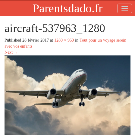
Parentsdado.fr
aircraft-537963_1280
Published
28 février 2017
at
1280 × 960
in
Tout pour un voyage serein
avec vos enfants
Next
→