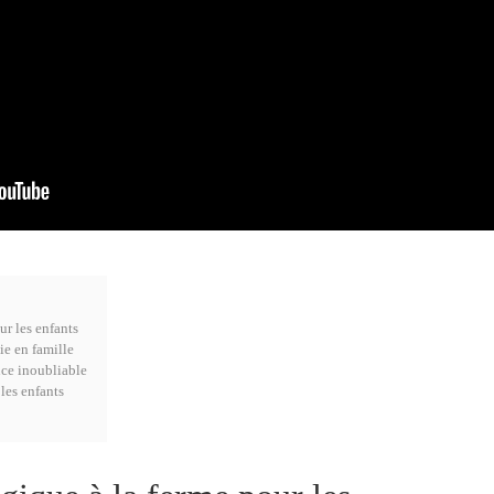
ur les enfants
ie en famille
nce inoubliable
 les enfants