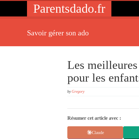
Parentsdado.fr
Savoir gérer son ado
Les meilleures 
pour les enfant
by
Gregory
Résumer cet article avec :
Claude