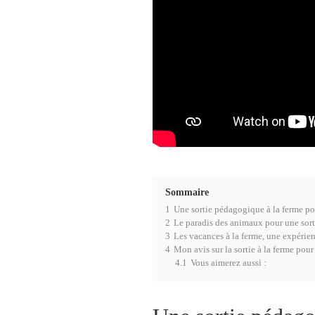
Sommaire
1
Une sortie pédagogique à la ferme po
2
Le paradis des animaux pour une sort
3
Les vacances à la ferme, une expérie
4
Mon avis sur la sortie à la ferme pour
4.1
Vous aimerez aussi :