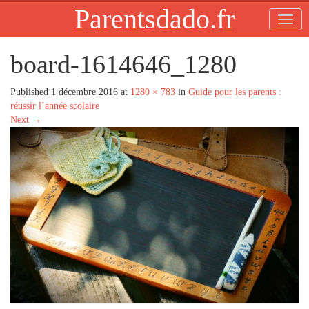
Parentsdado.fr
board-1614646_1280
Published
1 décembre 2016
at
1280 × 783
in
Guide pour les parents :
réussir l’année scolaire
Next
→