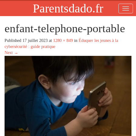
Parentsdado.fr
enfant-telephone-portable
Published
17 juillet 2023
at
1280 × 849
in
Éduquer les jeunes à la
cybersécurité : guide pratique
Next
→