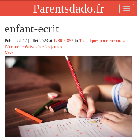
Parentsdado.fr
enfant-ecrit
Published
17 juillet 2023
at
1280 × 853
in
Techniques pour encourager
l’écriture créative chez les jeunes
Next
→